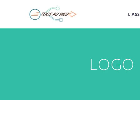
L’AS
LOGO 